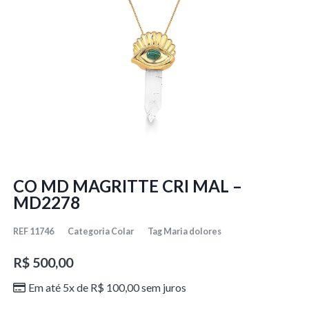
CO MD MAGRITTE CRI MAL –
MD2278
REF
11746
Categoria
Colar
Tag
Maria dolores
R$
500,00
Em até 5x de
R$
100,00
sem juros