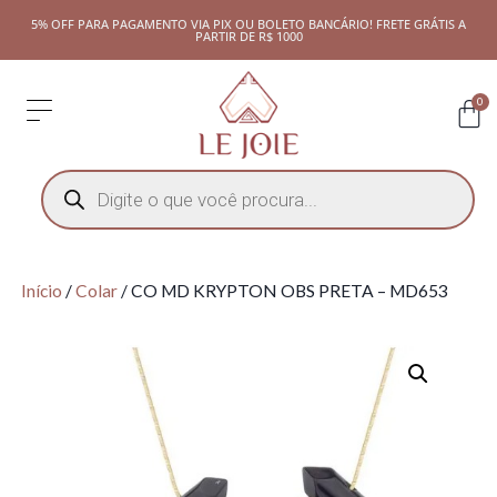
5% OFF PARA PAGAMENTO VIA PIX OU BOLETO BANCÁRIO! FRETE GRÁTIS A
PARTIR DE R$ 1000
0
Início
/
Colar
/ CO MD KRYPTON OBS PRETA – MD653