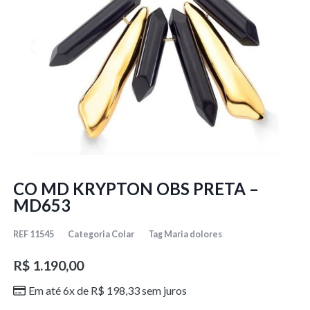
CO MD KRYPTON OBS PRETA –
MD653
REF
11545
Categoria
Colar
Tag
Maria dolores
R$
1.190,00
Em até 6x de
R$
198,33
sem juros