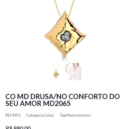
CO MD DRUSA/NO CONFORTO DO
SEU AMOR MD2065
REF
8471
Categoria
Colar
Tag
Maria dolores
R$
980,00