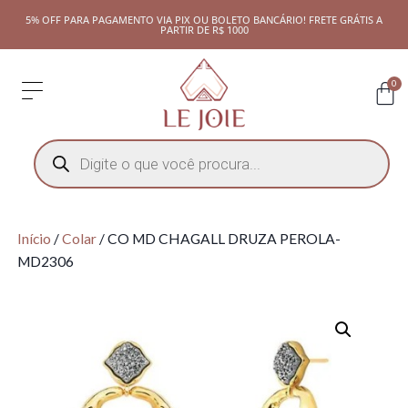
5% OFF PARA PAGAMENTO VIA PIX OU BOLETO BANCÁRIO! FRETE GRÁTIS A
PARTIR DE R$ 1000
0
Início
/
Colar
/ CO MD CHAGALL DRUZA PEROLA-
MD2306