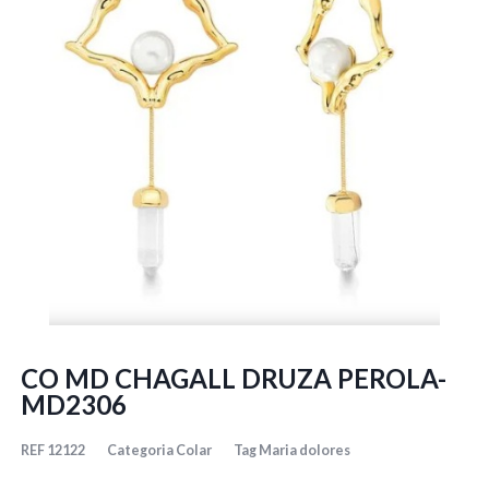
CO MD CHAGALL DRUZA PEROLA-
MD2306
REF
12122
Categoria
Colar
Tag
Maria dolores