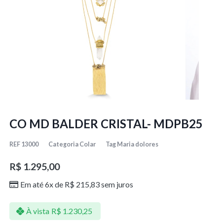
CO MD BALDER CRISTAL- MDPB25
REF
13000
Categoria
Colar
Tag
Maria dolores
R$
1.295,00
Em até 6x de
R$
215,83
sem juros
À vista
R$
1.230,25