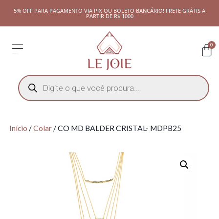
5% OFF PARA PAGAMENTO VIA PIX OU BOLETO BANCÁRIO! FRETE GRÁTIS A
PARTIR DE R$ 1000
0
Início
/
Colar
/ CO MD BALDER CRISTAL- MDPB25