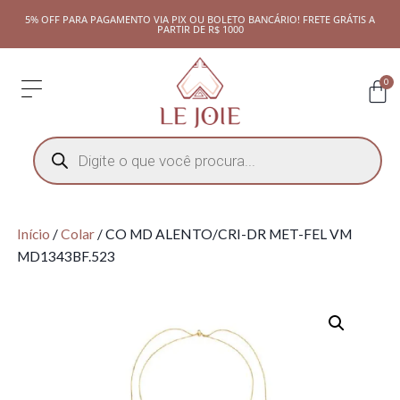
5% OFF PARA PAGAMENTO VIA PIX OU BOLETO BANCÁRIO! FRETE GRÁTIS A
PARTIR DE R$ 1000
0
Início
/
Colar
/ CO MD ALENTO/CRI-DR MET-FEL VM
MD1343BF.523