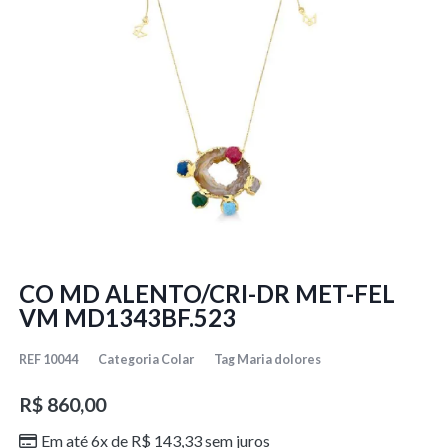
CO MD ALENTO/CRI-DR MET-FEL
VM MD1343BF.523
REF
10044
Categoria
Colar
Tag
Maria dolores
R$
860,00
Em até 6x de
R$
143,33
sem juros