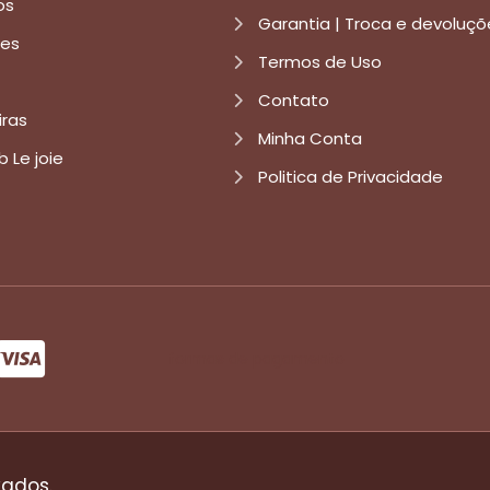
os
Garantia | Troca e devoluçõ
res
Termos de Uso
Contato
iras
Minha Conta
b Le joie
Politica de Privacidade
formas de pagamento
vados.