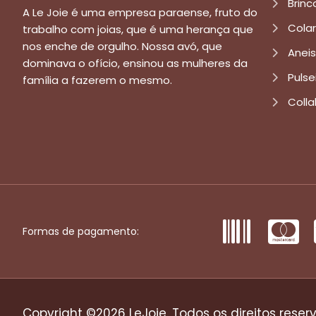
Brinc
A Le Joie é uma empresa paraense, fruto do
Cola
trabalho com joias, que é uma herança que
nos enche de orgulho. Nossa avó, que
Aneis
dominava o ofício, ensinou as mulheres da
Pulse
família a fazerem o mesmo.
Colla
Formas de pagamento:
Copyright ©2026 LeJoie. Todos os direitos reser