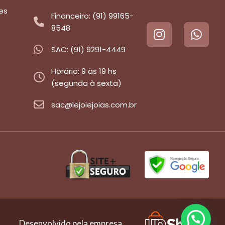
es
Financeiro: (91) 99165-
8548
SAC: (91) 9291-4449
Horário: 9 às 19 hs
(segunda à sexta)
sac@lejoiejoias.com.br
Desenvolvido pela empresa