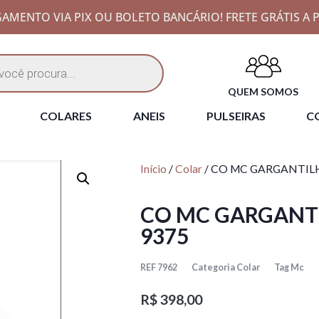
AMENTO VIA PIX OU BOLETO BANCÁRIO! FRETE GRÁTIS A P
QUEM SOMOS
COLARES
ANEIS
PULSEIRAS
CO
Início
/
Colar
/ CO MC GARGANTILH
CO MC GARGANTI
9375
REF
7962
Categoria
Colar
Tag
Mc
R$
398,00