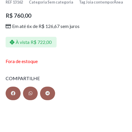
REF
13162
Categoria
Sem categoria
Tag
Joia contemporÂnea
R$
760,00
Em até 6x de
R$
126,67
sem juros
À vista
R$
722,00
Fora de estoque
COMPARTILHE