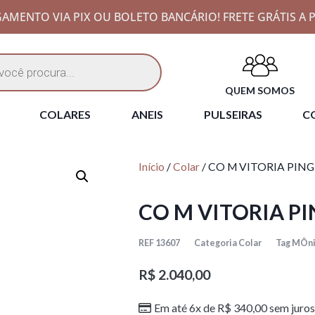
AMENTO VIA PIX OU BOLETO BANCÁRIO! FRETE GRÁTIS A P
QUEM SOMOS
COLARES
ANEIS
PULSEIRAS
CO
Início
/
Colar
/ CO M VITORIA PING
CO M VITORIA PI
REF
13607
Categoria
Colar
Tag
MÔni
R$
2.040,00
Em até 6x de
R$
340,00
sem juros