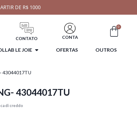
ARTIR DE R$ 1000
0
CONTA
CONTATO
LLAB LE JOIE
OFERTAS
OUTROS
- 43044017TU
NG- 43044017TU
ca di creddo