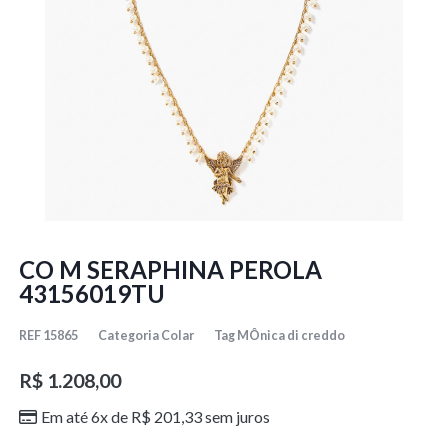
CO M SERAPHINA PEROLA
43156019TU
REF
15865
Categoria
Colar
Tag
MÔnica di creddo
R$
1.208,00
Em até 6x de
R$
201,33
sem juros