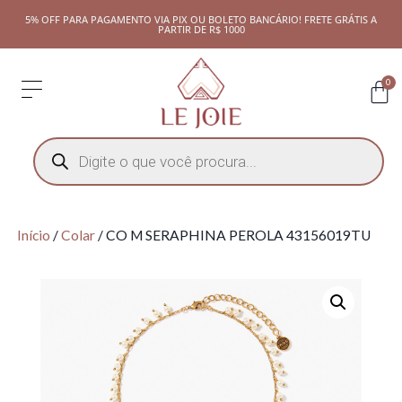
5% OFF PARA PAGAMENTO VIA PIX OU BOLETO BANCÁRIO! FRETE GRÁTIS A
PARTIR DE R$ 1000
0
Início
/
Colar
/ CO M SERAPHINA PEROLA 43156019TU