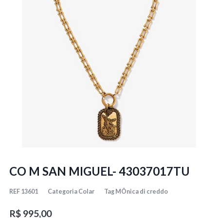
CO M SAN MIGUEL- 43037017TU
REF
13601
Categoria
Colar
Tag
MÔnica di creddo
R$
995,00