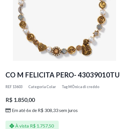
CO M FELICITA PERO- 43039010TU
REF
13603
Categoria
Colar
Tag
MÔnica di creddo
R$
1.850,00
Em até 6x de
R$
308,33
sem juros
À vista
R$
1.757,50