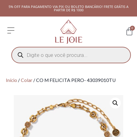
5% OFF PARA PAGAMENTO VIA PIX OU BOLETO BANCÁRIO! FRETE GRÁTIS A
PARTIR DE R$ 1000
0
Início
/
Colar
/ CO M FELICITA PERO- 43039010TU