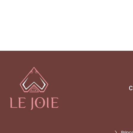
C
Brinc