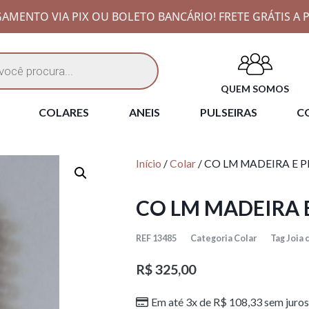
AMENTO VIA PIX OU BOLETO BANCÁRIO! FRETE GRÁTIS A P
QUEM SOMOS
COLARES
ANEIS
PULSEIRAS
CO
Início
/
Colar
/ CO LM MADEIRA E P
CO LM MADEIRA E
REF
13485
Categoria
Colar
Tag
Joia
R$
325,00
Em até 3x de
R$
108,33
sem juros