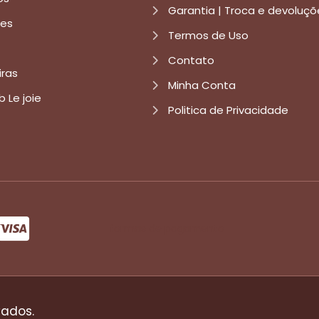
Garantia | Troca e devoluçõ
res
Termos de Uso
Contato
iras
Minha Conta
b Le joie
Politica de Privacidade
formas de pagamento
vados.