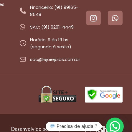
es
Financeiro: (91) 99165-
8548
SAC: (91) 9291-4449
Horário: 9 às 19 hs
(segunda à sexta)
sac@lejoiejoias.com.br
Precisa de ajuda ?
Desenvolvido pela empresa