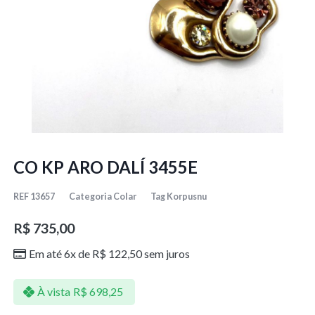
CO KP ARO DALÍ 3455E
REF
13657
Categoria
Colar
Tag
Korpusnu
R$
735,00
Em até 6x de
R$
122,50
sem juros
À vista
R$
698,25