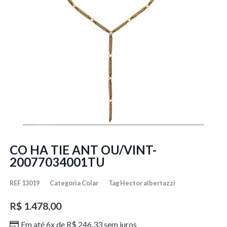
CO HA TIE ANT OU/VINT-
20077034001TU
REF
13019
Categoria
Colar
Tag
Hector albertazzi
R$
1.478,00
Em até 6x de
R$
246,33
sem juros