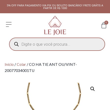
5% OFF PARA PAGAMENTO VIA PIX OU BOLETO BANCÁRIO! FRETE GRÁTIS A
PARTIR DE R$ 1000
0
Início
/
Colar
/ CO HA TIE ANT OU/VINT-
20077034001TU