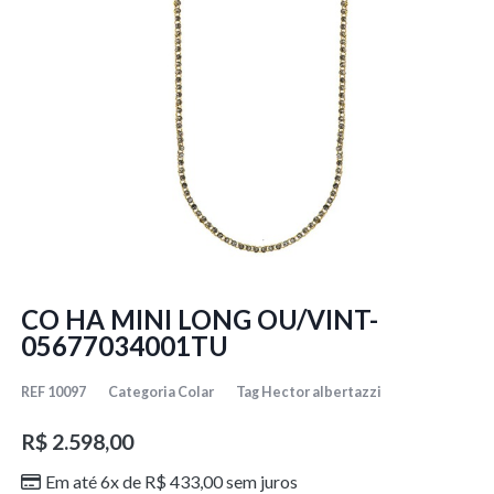
CO HA MINI LONG OU/VINT-
05677034001TU
REF
10097
Categoria
Colar
Tag
Hector albertazzi
R$
2.598,00
Em até 6x de
R$
433,00
sem juros