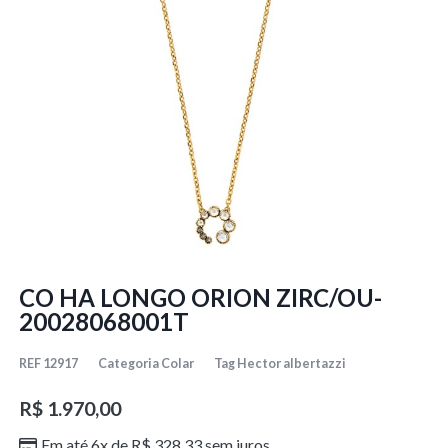
CO HA LONGO ORION ZIRC/OU-
20028068001T
REF
12917
Categoria
Colar
Tag
Hector albertazzi
R$
1.970,00
Em até 6x de
R$
328,33
sem juros