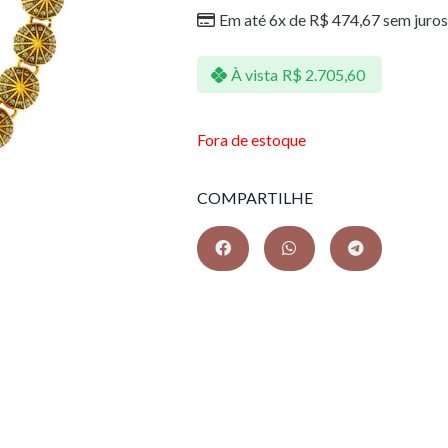
Em até 6x de
R$
474,67
sem juros
À vista
R$
2.705,60
Fora de estoque
COMPARTILHE