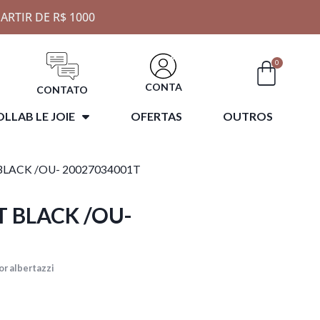
ARTIR DE R$ 1000
0
CONTA
CONTATO
LLAB LE JOIE
OFERTAS
OUTROS
BLACK /OU- 20027034001T
T BLACK /OU-
r albertazzi