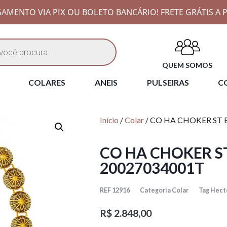
AMENTO VIA PIX OU BOLETO BANCÁRIO! FRETE GRÁTIS A P
QUEM SOMOS
COLARES
ANEIS
PULSEIRAS
CO
Início
/
Colar
/ CO HA CHOKER ST 
CO HA CHOKER S
20027034001T
REF
12916
Categoria
Colar
Tag
Hecto
R$
2.848,00