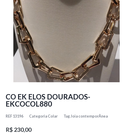
CO EK ELOS DOURADOS-
EKCOCOL880
REF
13196
Categoria
Colar
Tag
Joia contemporÂnea
R$
230,00