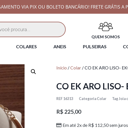
AMENTO VIA PIX OU BOLETO BANCÁRIO! FRETE GRÁTIS A P
QUEM SOMOS
COLARES
ANEIS
PULSEIRAS
CO
Início
/
Colar
/ CO EK ARO LISO- E
CO EK ARO LISO-
REF
16313
Categoria
Colar
Tag
Joia
R$
225,00
Em até 2x de
R$
112,50
sem juros