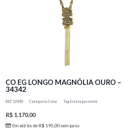
CO EG LONGO MAGNÓLIA OURO –
34342
REF
12043
Categoria
Colar
Tag
Estela geromini
R$
1.170,00
Em até 6x de
R$
195,00
sem juros