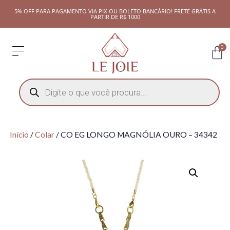
5% OFF PARA PAGAMENTO VIA PIX OU BOLETO BANCÁRIO! FRETE GRÁTIS A
PARTIR DE R$ 1000
0
Início
/
Colar
/ CO EG LONGO MAGNÓLIA OURO – 34342