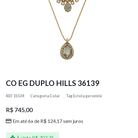
CO EG DUPLO HILLS 36139
REF
15534
Categoria
Colar
Tag
Estela geromini
R$
745,00
Em até 6x de
R$
124,17
sem juros
À vista
R$
707,75