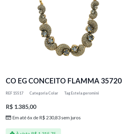
CO EG CONCEITO FLAMMA 35720
REF
15517
Categoria
Colar
Tag
Estela geromini
R$
1.385,00
Em até 6x de
R$
230,83
sem juros
À vista
R$
1.315,75