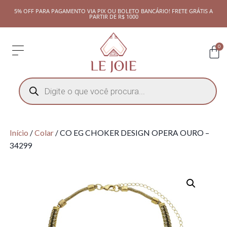
5% OFF PARA PAGAMENTO VIA PIX OU BOLETO BANCÁRIO! FRETE GRÁTIS A
PARTIR DE R$ 1000
0
Início
/
Colar
/ CO EG CHOKER DESIGN OPERA OURO –
34299