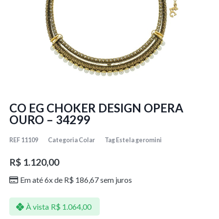
CO EG CHOKER DESIGN OPERA
OURO – 34299
REF
11109
Categoria
Colar
Tag
Estela geromini
R$
1.120,00
Em até 6x de
R$
186,67
sem juros
À vista
R$
1.064,00