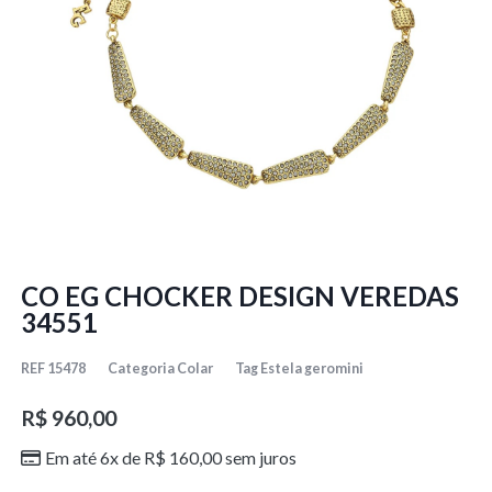
CO EG CHOCKER DESIGN VEREDAS
34551
REF
15478
Categoria
Colar
Tag
Estela geromini
R$
960,00
Em até 6x de
R$
160,00
sem juros