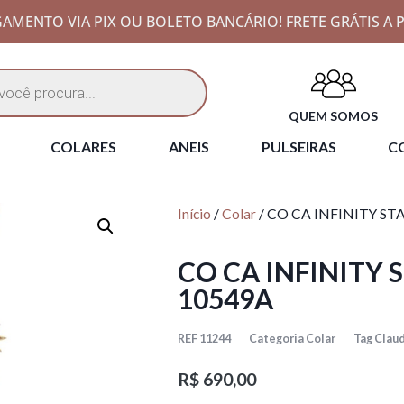
AMENTO VIA PIX OU BOLETO BANCÁRIO! FRETE GRÁTIS A P
QUEM SOMOS
COLARES
ANEIS
PULSEIRAS
CO
Início
/
Colar
/ CO CA INFINITY ST
CO CA INFINITY 
10549A
REF
11244
Categoria
Colar
Tag
Claud
R$
690,00