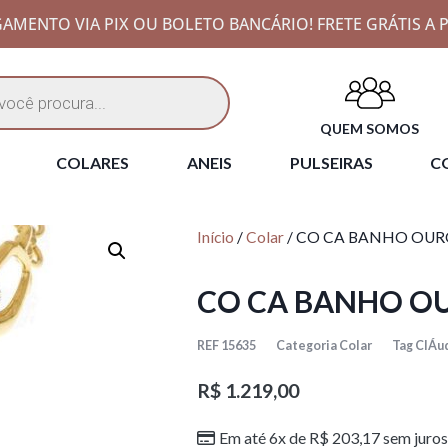
AMENTO VIA PIX OU BOLETO BANCÁRIO! FRETE GRÁTIS A P
QUEM SOMOS
COLARES
ANEIS
PULSEIRAS
CO
Início
/
Colar
/ CO CA BANHO OUR
CO CA BANHO OU
REF
15635
Categoria
Colar
Tag
ClÁud
R$
1.219,00
Em até 6x de
R$
203,17
sem juros