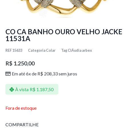
CO CA BANHO OURO VELHO JACKE
11531A
REF
15633
Categoria
Colar
Tag
ClÁudia arbex
R$
1.250,00
Em até 6x de
R$
208,33
sem juros
À vista
R$
1.187,50
Fora de estoque
COMPARTILHE