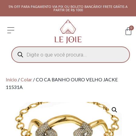
5% OFF PARA PAGAMENTO VIA PIX OU BOLETO BANCÁRIO! FRETE GRÁTIS A
PARTIR DE R$ 1000
0
Início
/
Colar
/ CO CA BANHO OURO VELHO JACKE
11531A