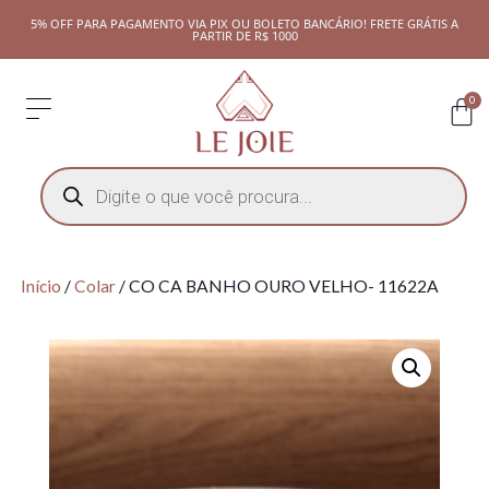
5% OFF PARA PAGAMENTO VIA PIX OU BOLETO BANCÁRIO! FRETE GRÁTIS A
PARTIR DE R$ 1000
0
Início
/
Colar
/ CO CA BANHO OURO VELHO- 11622A