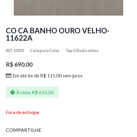
CO CA BANHO OURO VELHO-
11622A
REF
15830
Categoria
Colar
Tag
ClÁudia arbex
R$
690,00
Em até 6x de
R$
115,00
sem juros
À vista
R$
655,50
Fora de estoque
COMPARTILHE