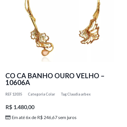
CO CA BANHO OURO VELHO –
10606A
REF
12035
Categoria
Colar
Tag
Claudia arbex
R$
1.480,00
Em até 6x de
R$
246,67
sem juros