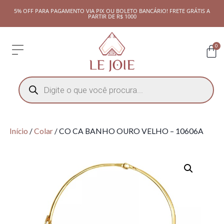
5% OFF PARA PAGAMENTO VIA PIX OU BOLETO BANCÁRIO! FRETE GRÁTIS A
PARTIR DE R$ 1000
0
Início
/
Colar
/ CO CA BANHO OURO VELHO – 10606A