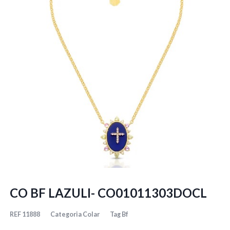
CO BF LAZULI- CO01011303DOCL
REF
11888
Categoria
Colar
Tag
Bf