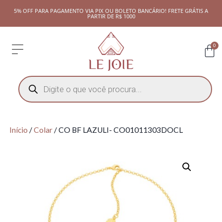
5% OFF PARA PAGAMENTO VIA PIX OU BOLETO BANCÁRIO! FRETE GRÁTIS A
PARTIR DE R$ 1000
0
Início
/
Colar
/ CO BF LAZULI- CO01011303DOCL