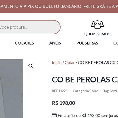
AMENTO VIA PIX OU BOLETO BANCÁRIO! FRETE GRÁTIS A P
QUEM SOMOS
COLARES
ANEIS
PULSEIRAS
CO
Início
/
Colar
/ CO BE PEROLAS CX-
CO BE PEROLAS C
REF
11228
Categoria
Colar
Tag
Semi 
R$
198,00
Em até 1x de
R$
198,00
sem juros