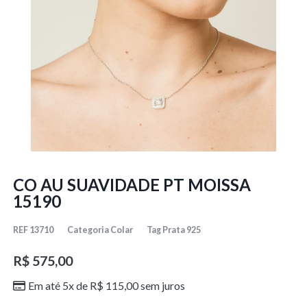
CO AU SUAVIDADE PT MOISSA
15190
REF
13710
Categoria
Colar
Tag
Prata 925
R$
575,00
Em até 5x de
R$
115,00
sem juros