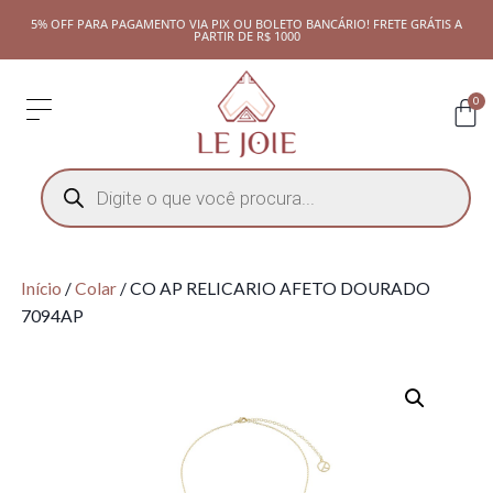
5% OFF PARA PAGAMENTO VIA PIX OU BOLETO BANCÁRIO! FRETE GRÁTIS A
PARTIR DE R$ 1000
0
Início
/
Colar
/ CO AP RELICARIO AFETO DOURADO
7094AP