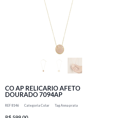
CO AP RELICARIO AFETO
DOURADO 7094AP
REF
8146
Categoria
Colar
Tag
Anna prata
R$
599,00