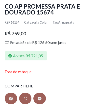
CO AP PROMESSA PRATA E
DOURADO 15674
REF
16154
Categoria
Colar
Tag
Anna prata
R$
759,00
Em até 6x de
R$
126,50
sem juros
À vista
R$
721,05
Fora de estoque
COMPARTILHE