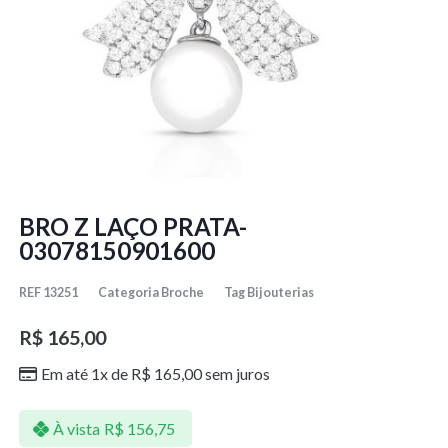
BRO Z LAÇO PRATA-
03078150901600
REF
13251
Categoria
Broche
Tag
Bijouterias
R$
165,00
Em até 1x de
R$
165,00
sem juros
À vista
R$
156,75