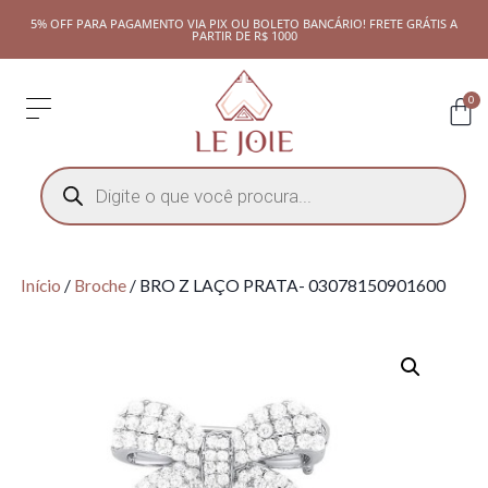
5% OFF PARA PAGAMENTO VIA PIX OU BOLETO BANCÁRIO! FRETE GRÁTIS A
PARTIR DE R$ 1000
0
Início
/
Broche
/ BRO Z LAÇO PRATA- 03078150901600