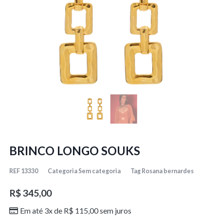
BRINCO LONGO SOUKS
REF
13330
Categoria
Sem categoria
Tag
Rosana bernardes
R$
345,00
Em até 3x de
R$
115,00
sem juros