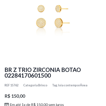
BR Z TRIO ZIRCONIA BOTAO
02284170601500
REF
15762
Categoria
Brinco
Tag
Joia contemporÂnea
R$
150,00
Em até 1x de
R$
150,00
sem juros