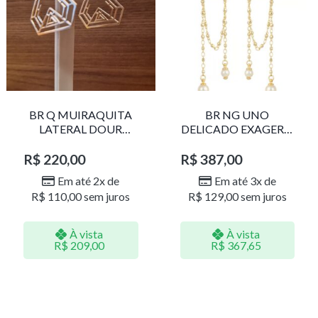
BR Q MUIRAQUITA
BR NG UNO
LATERAL DOUR
DELICADO EXAGERO
LR001
DOU/PERO 1785611F
R$
220,00
R$
387,00
Em até 2x de
Em até 3x de
R$
110,00
sem juros
R$
129,00
sem juros
À vista
À vista
R$
209,00
R$
367,65