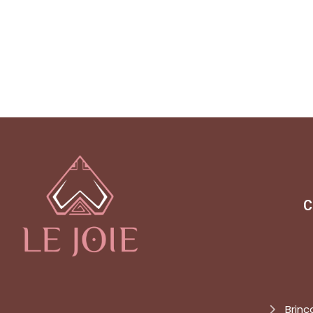
C
Brinc