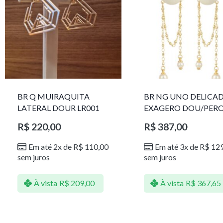
BR Q MUIRAQUITA
BR NG UNO DELICA
LATERAL DOUR LR001
EXAGERO DOU/PER
1785611F
R$
220,00
R$
387,00
Em até 2x de
R$
110,00
Em até 3x de
R$
129
sem juros
sem juros
À vista
R$
209,00
À vista
R$
367,65