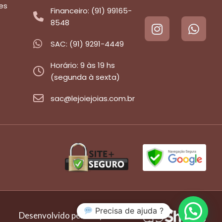
es
Financeiro: (91) 99165-
8548
SAC: (91) 9291-4449
Horário: 9 às 19 hs
(segunda à sexta)
sac@lejoiejoias.com.br
Precisa de ajuda ?
Desenvolvido pela empresa