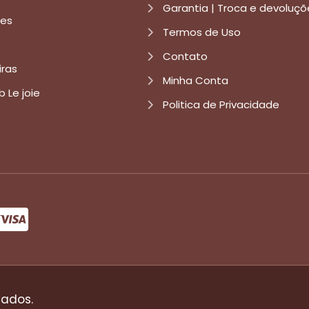
Garantia | Troca e devoluçõ
res
Termos de Uso
Contato
iras
Minha Conta
b Le joie
Politica de Privacidade
formas de pagamento
vados.