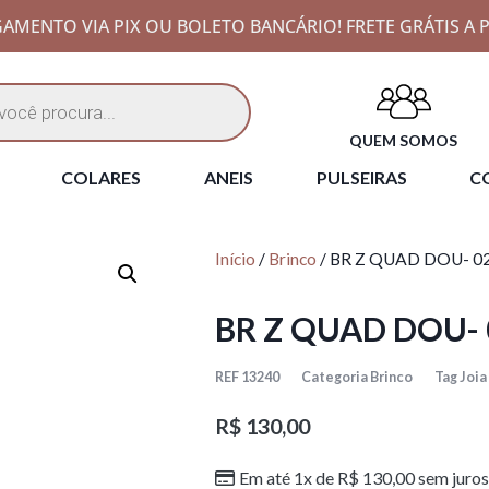
AMENTO VIA PIX OU BOLETO BANCÁRIO! FRETE GRÁTIS A P
QUEM SOMOS
COLARES
ANEIS
PULSEIRAS
CO
Início
/
Brinco
/ BR Z QUAD DOU- 0
BR Z QUAD DOU-
REF
13240
Categoria
Brinco
Tag
Joi
R$
130,00
Em até 1x de
R$
130,00
sem juros