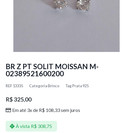
BR Z PT SOLIT MOISSAN M-
02389521600200
REF
13335
Categoria
Brinco
Tag
Prata 925
R$
325,00
Em até 3x de
R$
108,33
sem juros
À vista
R$
308,75