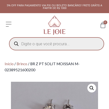
5% OFF PARA PAGAMENTO VIA PIX OU BOLETO BANCÁRIO! FRETE GRÁTIS A
PARTIR DE R$ 1000
0
Início
/
Brinco
/ BR Z PT SOLIT MOISSAN M-
02389521600200