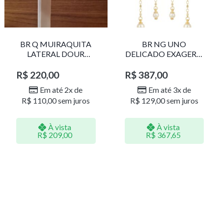
BR Q MUIRAQUITA
BR NG UNO
LATERAL DOUR
DELICADO EXAGERO
LR001
DOU/PERO 1785611F
R$
220,00
R$
387,00
Em até 2x de
Em até 3x de
R$
110,00
sem juros
R$
129,00
sem juros
À vista
À vista
R$
209,00
R$
367,65