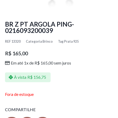
BR Z PT ARGOLA PING-
0216093200039
REF
13320
Categoria
Brinco
Tag
Prata 925
R$
165,00
Em até 1x de
R$
165,00
sem juros
À vista
R$
156,75
Fora de estoque
COMPARTILHE