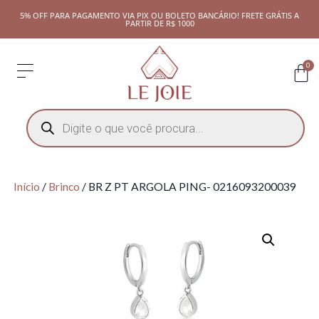
5% OFF PARA PAGAMENTO VIA PIX OU BOLETO BANCÁRIO! FRETE GRÁTIS A
PARTIR DE R$ 1000
0
Início
/
Brinco
/ BR Z PT ARGOLA PING- 0216093200039