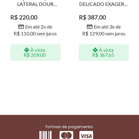
LATERAL DOUR
DELICADO EXAGERO
LR001
DOU/PERO 1785611F
R$
220,00
R$
387,00
Em até 2x de
Em até 3x de
R$
110,00
sem juros
R$
129,00
sem juros
À vista
À vista
R$
209,00
R$
367,65
Formas de pagamento: