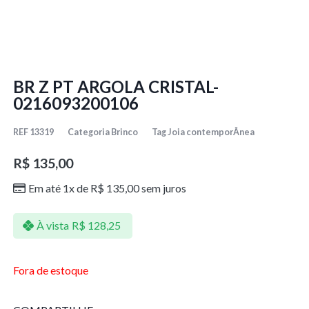
BR Z PT ARGOLA CRISTAL-
0216093200106
REF
13319
Categoria
Brinco
Tag
Joia contemporÂnea
R$
135,00
Em até 1x de
R$
135,00
sem juros
À vista
R$
128,25
Fora de estoque