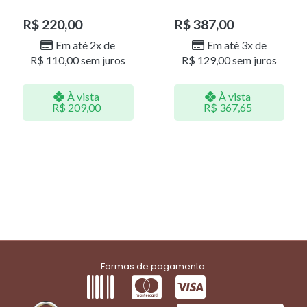
LR001
DOU/PERO 1785611F
R$
220,00
R$
387,00
Em até 2x de
Em até 3x de
R$
110,00
sem juros
R$
129,00
sem juros
À vista
À vista
R$
209,00
R$
367,65
Formas de pagamento: