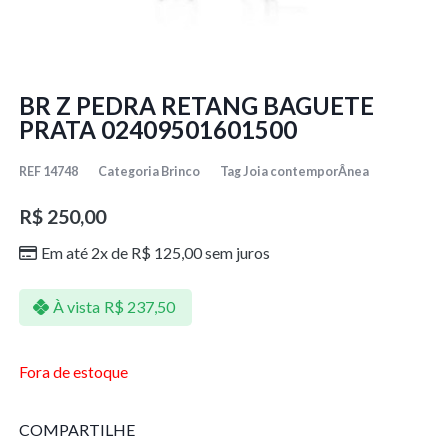
BR Z PEDRA RETANG BAGUETE
PRATA 02409501601500
REF
14748
Categoria
Brinco
Tag
Joia contemporÂnea
R$
250,00
Em até 2x de
R$
125,00
sem juros
À vista
R$
237,50
Fora de estoque
COMPARTILHE