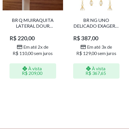
BR Q MUIRAQUITA
BR NG UNO
LATERAL DOUR
DELICADO EXAGERO
LR001
DOU/PERO 1785611F
R$
220,00
R$
387,00
Em até 2x de
Em até 3x de
R$
110,00
sem juros
R$
129,00
sem juros
À vista
À vista
R$
209,00
R$
367,65