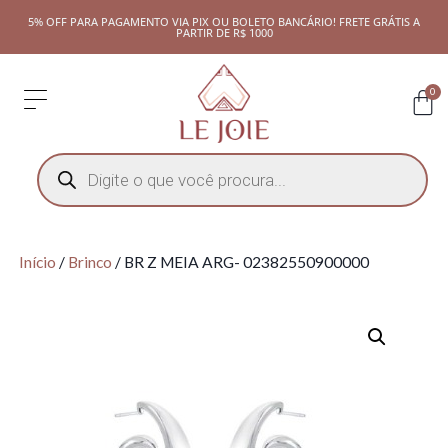
5% OFF PARA PAGAMENTO VIA PIX OU BOLETO BANCÁRIO! FRETE GRÁTIS A
PARTIR DE R$ 1000
0
Início
/
Brinco
/ BR Z MEIA ARG- 02382550900000