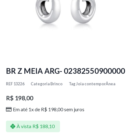
BR Z MEIA ARG- 02382550900000
REF
13226
Categoria
Brinco
Tag
Joia contemporÂnea
R$
198,00
Em até 1x de
R$
198,00
sem juros
À vista
R$
188,10