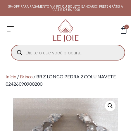
5% OFF PARA PAGAMENTO VIA PIX OU BOLETO BANCÁRIO! FRETE GRÁTIS A
PARTIR DE R$ 1000
0
Início
/
Brinco
/ BR Z LONGO PEDRA 2 COLU NAVETE
02426090900200