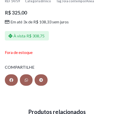
REF
14759
Categoria
Brinco
Tag
Joia contemporÂnea
R$
325,00
Em até 3x de
R$
108,33
sem juros
À vista
R$
308,75
Fora de estoque
COMPARTILHE
Produtos relacionados