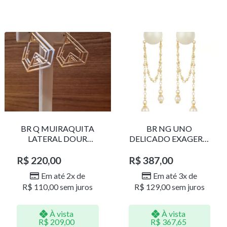
BR Q MUIRAQUITA
BR NG UNO
LATERAL DOUR
DELICADO EXAGERO
LR001
DOU/PERO 1785611F
R$
220,00
R$
387,00
Em até 2x de
Em até 3x de
R$
110,00
sem juros
R$
129,00
sem juros
À vista
À vista
R$
209,00
R$
367,65