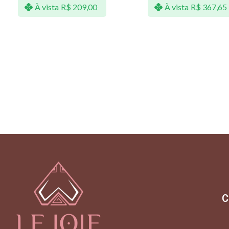
À vista
R$
209,00
À vista
R$
367,65
C