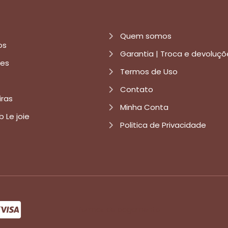
Quem somos
os
Garantia | Troca e devoluçõ
res
Termos de Uso
Contato
iras
Minha Conta
b Le joie
Politica de Privacidade
formas de pagamento