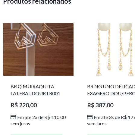
Produtos relacionados
BR Q MUIRAQUITA
BR NG UNO DELICA
LATERAL DOUR LR001
EXAGERO DOU/PER
1785611F
R$
220,00
R$
387,00
Em até 2x de
R$
110,00
Em até 3x de
R$
129
sem juros
sem juros