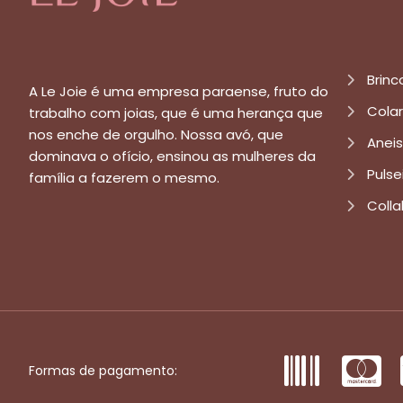
Brinc
A Le Joie é uma empresa paraense, fruto do
Cola
trabalho com joias, que é uma herança que
nos enche de orgulho. Nossa avó, que
Aneis
dominava o ofício, ensinou as mulheres da
Pulse
família a fazerem o mesmo.
Colla
Formas de pagamento: