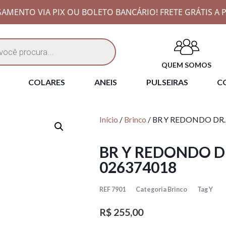
AMENTO VIA PIX OU BOLETO BANCÁRIO! FRETE GRÁTIS A P
QUEM SOMOS
COLARES
ANEIS
PULSEIRAS
CO
Início
/
Brinco
/ BR Y REDONDO DR.
BR Y REDONDO D
026374018
REF
7901
Categoria
Brinco
Tag
Y
R$
255,00