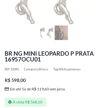
BR NG MINI LEOPARDO P PRATA
16957OCU01
REF
12092
Categoria
Brinco
Tag
NÁdia gimenes
R$
598,00
Em até 5x de
R$
119,60
sem juros
À vista
R$
568,10