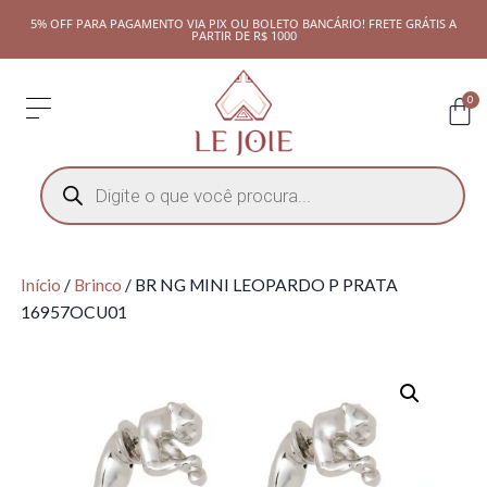
5% OFF PARA PAGAMENTO VIA PIX OU BOLETO BANCÁRIO! FRETE GRÁTIS A
PARTIR DE R$ 1000
0
Início
/
Brinco
/ BR NG MINI LEOPARDO P PRATA
16957OCU01