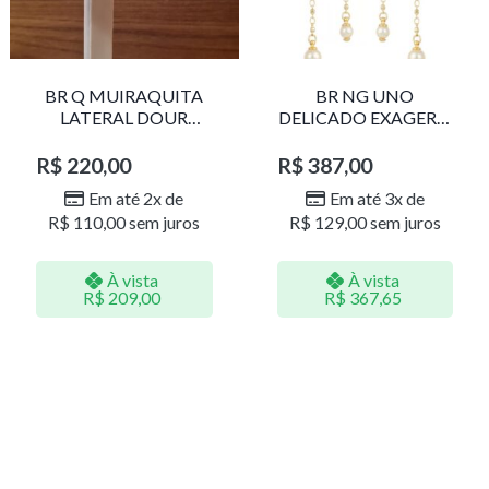
BR Q MUIRAQUITA
BR NG UNO
LATERAL DOUR
DELICADO EXAGERO
LR001
DOU/PERO 1785611F
R$
220,00
R$
387,00
Em até 2x de
Em até 3x de
R$
110,00
sem juros
R$
129,00
sem juros
À vista
À vista
R$
209,00
R$
367,65