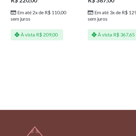
R$
220,00
R$
387,00
Em até 2x de
R$
110,00
Em até 3x de
R$
129
sem juros
sem juros
À vista
R$
209,00
À vista
R$
367,65