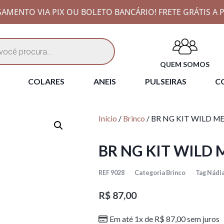
AMENTO VIA PIX OU BOLETO BANCÁRIO! FRETE GRÁTIS A P
QUEM SOMOS
COLARES
ANEIS
PULSEIRAS
CO
Início
/
Brinco
/ BR NG KIT WILD M
BR NG KIT WILD 
REF
9028
Categoria
Brinco
Tag
Nádi
R$
87,00
Em até 1x de
R$
87,00
sem juros