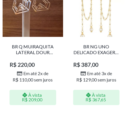
BR Q MUIRAQUITA
BR NG UNO
LATERAL DOUR
DELICADO EXAGERO
LR001
DOU/PERO 1785611F
R$
220,00
R$
387,00
Em até 2x de
Em até 3x de
R$
110,00
sem juros
R$
129,00
sem juros
À vista
À vista
R$
209,00
R$
367,65