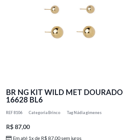
BR NG KIT WILD MET DOURADO
16628 BL6
REF
8106
Categoria
Brinco
Tag
Nádia gimenes
R$
87,00
Em até 1x de
R$
87,00
sem juros