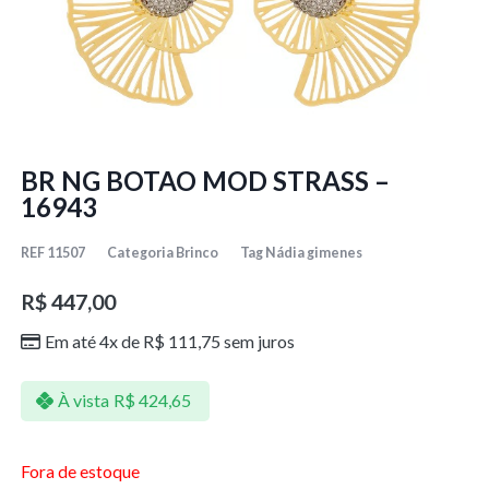
BR NG BOTAO MOD STRASS –
16943
REF
11507
Categoria
Brinco
Tag
Nádia gimenes
R$
447,00
Em até 4x de
R$
111,75
sem juros
À vista
R$
424,65
Fora de estoque