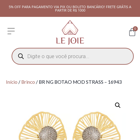
5% OFF PARA PAGAMENTO VIA PIX OU BOLETO BANCÁRIO! FRETE GRÁTIS A
PARTIR DE R$ 1000
0
Início
/
Brinco
/ BR NG BOTAO MOD STRASS – 16943