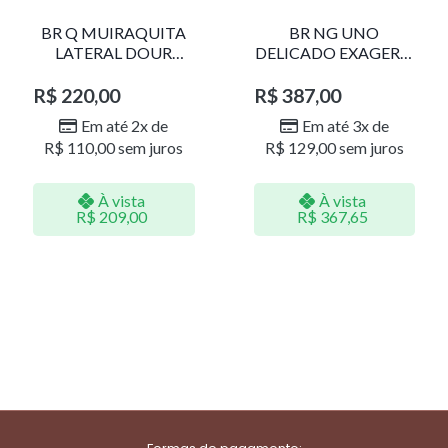
BR Q MUIRAQUITA
BR NG UNO
LATERAL DOUR
DELICADO EXAGERO
LR001
DOU/PERO 1785611F
R$
220,00
R$
387,00
Em até 2x de
Em até 3x de
R$
110,00
sem juros
R$
129,00
sem juros
À vista
À vista
R$
209,00
R$
367,65